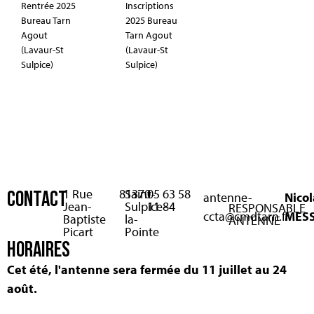
Rentrée 2025
Inscriptions
Bureau Tarn
2025 Bureau
Agout
Tarn Agout
(Lavaur-St
(Lavaur-St
Sulpice)
Sulpice)
1 Rue
81370
Saint-
05 63 58
CONTACT
antenne-
Nicol
Jean-
Sulpice-
11 84
RESPONSABLE
ccta@cmdtarn.fr
MES
Baptiste
la-
ANTENNE
Picart
Pointe
HORAIRES
Cet été, l'antenne sera fermée du 11 juillet au 24
août.