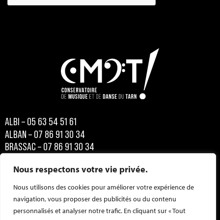
ALBI – 05 63 54 51 61
ALBAN – 07 86 91 30 34
BRASSAC – 07 86 91 30 34
CARMAUX – 07 86 91 30 34
Nous respectons votre vie privée.
CASTRES – 05 63 59 87 30
Nous utilisons des cookies pour améliorer votre expérience de
CORDES – 07 86 91 30 34
navigation, vous proposer des publicités ou du contenu
GAILLAC – 05 63 57 43 36
personnalisés et analyser notre trafic. En cliquant sur « Tout