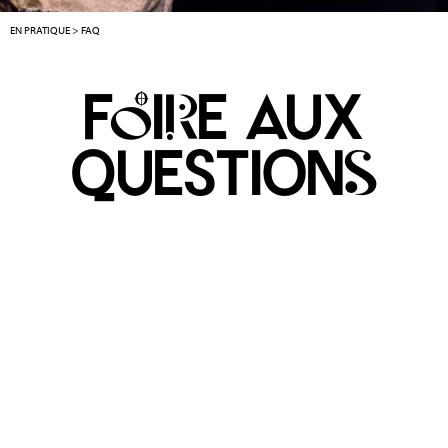
EN PRATIQUE
>
FAQ
fOiRe aux
questionS