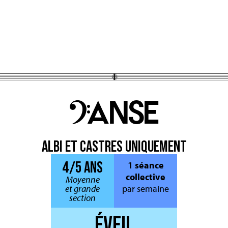
Danse
ALBI ET CASTRES UNIQUEMENT
4/5 ANS
1 séance
collective
Moyenne
et grande
par semaine
section
ÉVEIL