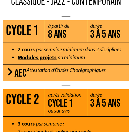
CLASSIQUE - JAZZ - CONTEMPORAIN
CYCLE 1
à partir de
durée
8 ANS
3 À 5 ANS
2 cours
par semaine minimum dans 2 disciplines
Modules projets
au minimum
Attestation d'Études Chorégraphiques
AEC
CYCLE 2
après validation
durée
CYCLE 1
3 À 5 ANS
ou sur avis
3 cours
par semaine :
2 cours dans la discipline principale