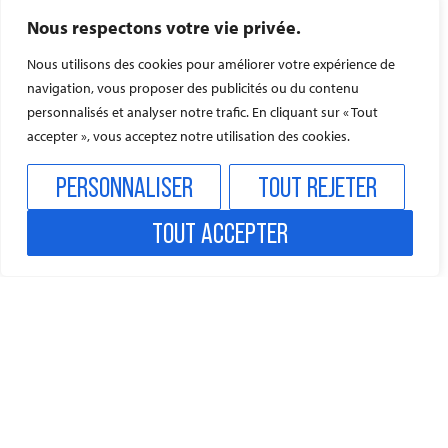
MUSIQUE
MUSIQUE
MUSIQUE
CORDES
Nous respectons votre vie privée.
CONTREBASS
ANCIENNE
ANCIENNE
ANCIENNE
Nous utilisons des cookies pour améliorer votre expérience de
FLÛTE À
TRAVERSO
VIOLON
navigation, vous proposer des publicités ou du contenu
BEC
BAROQUE
personnalisés et analyser notre trafic. En cliquant sur « Tout
accepter », vous acceptez notre utilisation des cookies.
PERSONNALISER
TOUT REJETER
TOUT ACCEPTER
CORDES
CORDES
CORDES
BOIS
VIOLONCELLE
ALTO
VIOLON
HAUTBOIS