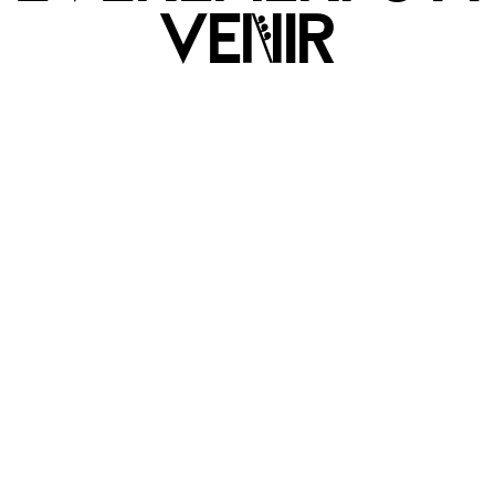
veNir
STAGE URBAN FESTIVAL
SAISON CMDT ADDA TARN