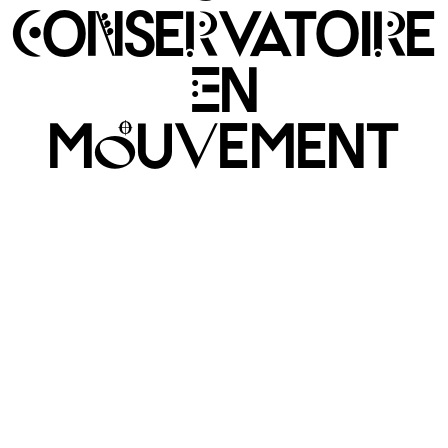
CoNseRvatoiRe
En
mOuVement
ON RECRUTE UN DIRECTEUR POUR NOTRE CONSERVATOIRE !