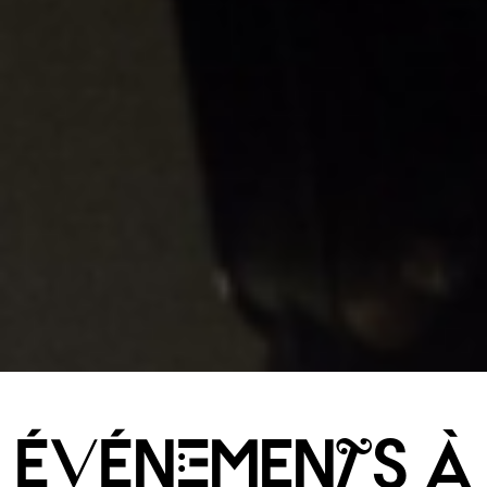
ÉVÉnEmenTs à