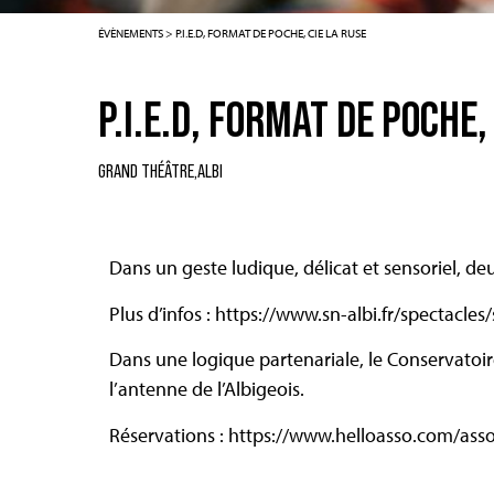
ÉVÈNEMENTS
>
P.I.E.D, FORMAT DE POCHE, CIE LA RUSE
P.I.E.D, FORMAT DE POCHE,
GRAND THÉÂTRE,
ALBI
Dans un geste ludique, délicat et sensoriel, de
Plus d’infos :
https://www.sn-albi.fr/spectacle
Dans une logique partenariale, le Conservatoir
l’antenne de l’Albigeois.
Réservations :
https://www.helloasso.com/ass