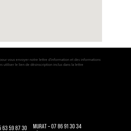
pour vous envoyer notre lettre d'information et des informations
utiliser le lien de désinscription inclus dans la lettre
MURAT – 07 86 91 30 34
5 63 59 87 30