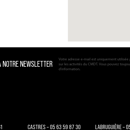
Votre adresse e-mail est uniquement utilisée 
sur les activités du CMDT. Vous pouvez toujours 
d'information.
61
CASTRES – 05 63 59 87 30
LABRUGUIÈRE – 0