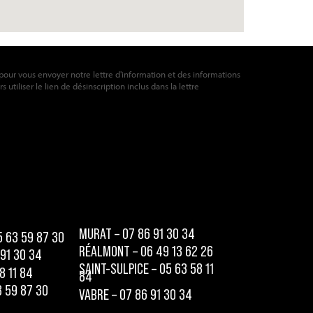
pour vous envoyer notre lettre d'information et des informations
utiliser le lien de désinscription inclus dans la lettre
MURAT – 07 86 91 30 34
5 63 59 87 30
RÉALMONT – 06 49 13 62 26
 91 30 34
SAINT-SULPICE – 05 63 58 11
8 11 84
84
 59 87 30
VABRE – 07 86 91 30 34