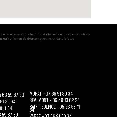
pour vous envoyer notre lettre d'information et des informations
utiliser le lien de désinscription inclus dans la lettre
MURAT – 07 86 91 30 34
5 63 59 87 30
RÉALMONT – 06 49 13 62 26
 91 30 34
SAINT-SULPICE – 05 63 58 11
8 11 84
84
 59 87 30
VABRE – 07 86 91 30 34